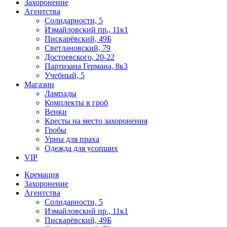
Захоронение
Агентства
Солидарности, 5
Измайловский пр., 11к1
Пискарёвский, 49Б
Светлановский, 79
Достоевского, 20-22
Партизана Германа, 8к3
Учебный, 5
Магазин
Лампады
Комплекты в гроб
Венки
Кресты на место захоронения
Гробы
Урны для праха
Одежда для усопших
VIP
Кремация
Захоронение
Агентства
Солидарности, 5
Измайловский пр., 11к1
Пискарёвский, 49Б