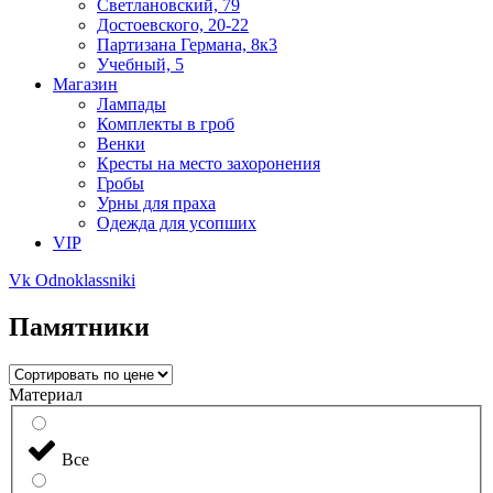
Светлановский, 79
Достоевского, 20-22
Партизана Германа, 8к3
Учебный, 5
Магазин
Лампады
Комплекты в гроб
Венки
Кресты на место захоронения
Гробы
Урны для праха
Одежда для усопших
VIP
Vk
Odnoklassniki
Памятники
Материал
Все