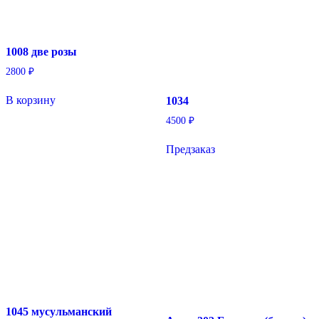
1008 две розы
2800
₽
В корзину
1034
4500
₽
Предзаказ
Этот
товар
имеет
несколько
вариаций.
Опции
можно
выбрать
на
странице
товара.
1045 мусульманский