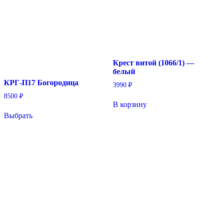
Крест витой (1066/1) —
белый
КРГ-П17 Богородица
3990
₽
8500
₽
В корзину
Выбрать
Этот
товар
имеет
несколько
вариаций.
Опции
можно
выбрать
на
странице
товара.