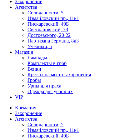
Захоронение
Агентства
Солидарности, 5
Измайловский пр., 11к1
Пискарёвский, 49Б
Светлановский, 79
Достоевского, 20-22
Партизана Германа, 8к3
Учебный, 5
Магазин
Лампады
Комплекты в гроб
Венки
Кресты на место захоронения
Гробы
Урны для праха
Одежда для усопших
VIP
Кремация
Захоронение
Агентства
Солидарности, 5
Измайловский пр., 11к1
Пискарёвский, 49Б