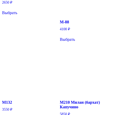
2650
₽
Выбрать
Этот
товар
М-88
имеет
4100
₽
несколько
вариаций.
Выбрать
Опции
Этот
можно
товар
выбрать
имеет
на
несколько
странице
вариаций.
товара.
Опции
можно
выбрать
на
странице
товара.
М132
М210 Милан (бархат)
Капучино
3550
₽
5850
₽