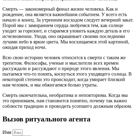
Смерть — закономерный финал жизни человека. Как и
рождение, она является важнейшим событием. У всего есть
начало и конец. За утренним восходом следует вечерний закат.
Порой мы с замиранием сердца любуемся тем, как солнце
уходит за горизонт, и стараемся уловить каждую деталь в его
исчезновении. Уходя, оно окрашивает своими последними
лучами небо в яркие цвета. Мы восхищаемся этой картиной,
ожидая приход ночи.
Всю свою историю человек относится к смерти с таким же
трепетом. Философы, ученые и мыслители всех времен
рассуждали и рассуждают о природе этого явления. Мы
пытаемся что-то понять, коснуться этого уходящего солнца. В
некоторой степени это происходит, когда умирает близкий
нам человек, и мы обжигаемся болью утраты.
Смерть окончательна, необратима и неповторима. Когда мы
это принимаем, нам становится понятно, почему так важно
соблюсти традиции и проводить усопшего должным образом.
Вызов ритуального агента
Имя