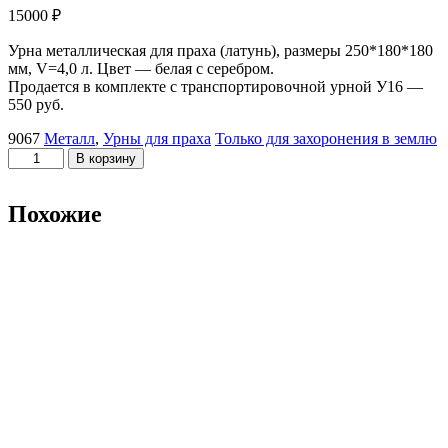
15000
₽
Урна металлическая для праха (латунь), размеры 250*180*180
мм, V=4,0 л. Цвет — белая с серебром.
Продается в комплекте с транспортировочной урной У16 —
550 руб.
9067
Металл
,
Урны для праха
Только для захоронения в землю
Количество
В корзину
товара
Белая
с
Похожие
серебром
9067