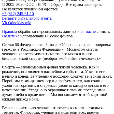
© 2005–2026 ООО «ЕГРС «Обряд». Все права защищены.
Не является публичной офертой.
+7 (812) 245-61-10
Вызвать ритуального агента
Vk
Odnoklassniki
Правила
обработки персональных данных и
согласие
с ними.
Политика
использования Cookie файлов.
Статья 66 Федерального Закона «Об основах охраны здоровья
граждан в Российской Федерации»
«Моментом смерти
человека является момент смерти его мозга или его
биологической смерти (необратимой гибели человека).»
Смерть — закономерный финал жизни человека. Как и
рождение, она является важнейшим событием. У всего есть
начало и конец. За утренним восходом следует вечерний закат.
Порой мы с замиранием сердца любуемся тем, как солнце
уходит за горизонт, и стараемся уловить каждую деталь в его
исчезновении. Уходя, оно окрашивает своими последними
лучами небо в яркие цвета. Мы восхищаемся этой картиной,
ожидая приход ночи.
Всю свою историю человек относится к смерти с таким же
трепетом. Философы, ученые и мыслители всех времен