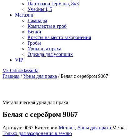
Партизана Германа, 8к3
Учебный, 5
Магазин
Лампады
Комплекты в гроб
Венки
Кресты на место захоронения
Гробы
Урны для праха
Одежда для усопших
VIP
Vk
Odnoklassniki
Главная
/
Урны для праха
/ Белая с серебром 9067
Металлическая урна для праха
Белая с серебром 9067
Артикул:
9067
Категории
Металл
,
Урны для праха
Метка
Только для захоронения в землю