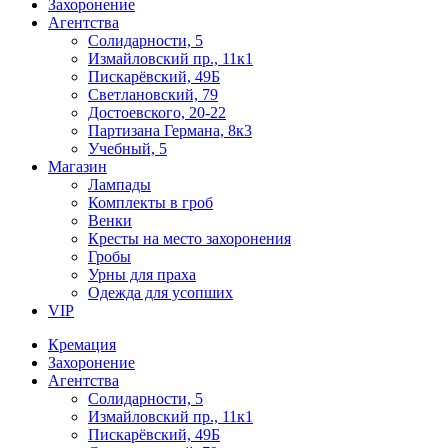
Захоронение
Агентства
Солидарности, 5
Измайловский пр., 11к1
Пискарёвский, 49Б
Светлановский, 79
Достоевского, 20-22
Партизана Германа, 8к3
Учебный, 5
Магазин
Лампады
Комплекты в гроб
Венки
Кресты на место захоронения
Гробы
Урны для праха
Одежда для усопших
VIP
Кремация
Захоронение
Агентства
Солидарности, 5
Измайловский пр., 11к1
Пискарёвский, 49Б