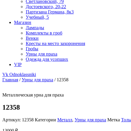
Светлановский, 79
Достоевского, 20-22
Партизана Германа, 8к3
Учебный, 5
Магазин
Лампады
Комплекты в гроб
Венки
Кресты на место захоронения
Гробы
Урны для праха
Одежда для усопших
VIP
Vk
Odnoklassniki
Главная
/
Урны для праха
/ 12358
Металлическая урна для праха
12358
Артикул:
12358
Категории
Металл
,
Урны для праха
Метка
Толь
13000
₽