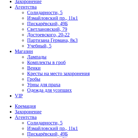
Захоронение
Агентства
Солидарности, 5
Измайловский пр., 11к1
Пискарёвский, 49Б
Светлановский, 79
Достоевского, 20-22
Партизана Германа, 8к3
Учебный, 5
Магазин
Лампады
Комплекты в гроб
Венки
Кресты на место захоронения
Гробы
Урны для праха
Одежда для усопших
VIP
Кремация
Захоронение
Агентства
Солидарности, 5
Измайловский пр., 11к1
Пискарёвский, 49Б