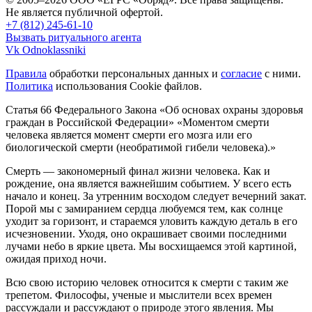
Не является публичной офертой.
+7 (812) 245-61-10
Вызвать ритуального агента
Vk
Odnoklassniki
Правила
обработки персональных данных и
согласие
с ними.
Политика
использования Cookie файлов.
Статья 66 Федерального Закона «Об основах охраны здоровья
граждан в Российской Федерации»
«Моментом смерти
человека является момент смерти его мозга или его
биологической смерти (необратимой гибели человека).»
Смерть — закономерный финал жизни человека. Как и
рождение, она является важнейшим событием. У всего есть
начало и конец. За утренним восходом следует вечерний закат.
Порой мы с замиранием сердца любуемся тем, как солнце
уходит за горизонт, и стараемся уловить каждую деталь в его
исчезновении. Уходя, оно окрашивает своими последними
лучами небо в яркие цвета. Мы восхищаемся этой картиной,
ожидая приход ночи.
Всю свою историю человек относится к смерти с таким же
трепетом. Философы, ученые и мыслители всех времен
рассуждали и рассуждают о природе этого явления. Мы