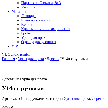
Партизана Германа, 8к3
Учебный, 5
Магазин
Лампады
Комплекты в гроб
Венки
Кресты на место захоронения
Гробы
Урны для праха
Одежда для усопших
VIP
Vk
Odnoklassniki
Главная
/
Урны для праха
/
Дерево
/ У14н с ручками
Деревянная урна для праха
У14н с ручками
Артикул:
У14н с ручками
Категории
Урны для праха
,
Дерево
3300
₽