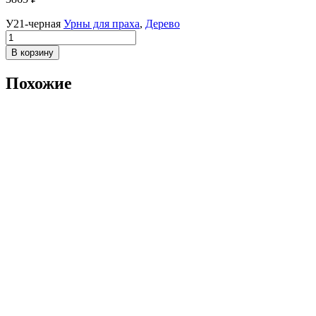
У21-черная
Урны для праха
,
Дерево
Количество
товара
В корзину
У21-
ч
Похожие