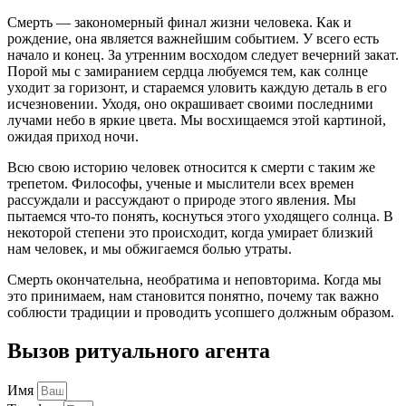
Смерть — закономерный финал жизни человека. Как и
рождение, она является важнейшим событием. У всего есть
начало и конец. За утренним восходом следует вечерний закат.
Порой мы с замиранием сердца любуемся тем, как солнце
уходит за горизонт, и стараемся уловить каждую деталь в его
исчезновении. Уходя, оно окрашивает своими последними
лучами небо в яркие цвета. Мы восхищаемся этой картиной,
ожидая приход ночи.
Всю свою историю человек относится к смерти с таким же
трепетом. Философы, ученые и мыслители всех времен
рассуждали и рассуждают о природе этого явления. Мы
пытаемся что-то понять, коснуться этого уходящего солнца. В
некоторой степени это происходит, когда умирает близкий
нам человек, и мы обжигаемся болью утраты.
Смерть окончательна, необратима и неповторима. Когда мы
это принимаем, нам становится понятно, почему так важно
соблюсти традиции и проводить усопшего должным образом.
Вызов ритуального агента
Имя