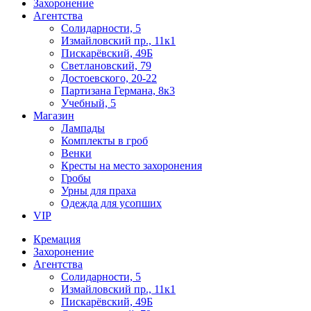
Захоронение
Агентства
Солидарности, 5
Измайловский пр., 11к1
Пискарёвский, 49Б
Светлановский, 79
Достоевского, 20-22
Партизана Германа, 8к3
Учебный, 5
Магазин
Лампады
Комплекты в гроб
Венки
Кресты на место захоронения
Гробы
Урны для праха
Одежда для усопших
VIP
Кремация
Захоронение
Агентства
Солидарности, 5
Измайловский пр., 11к1
Пискарёвский, 49Б