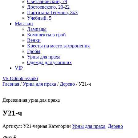
Светлановский, 79
Достоевского, 20-22
Партизана Германа, 8к3
Учебный, 5
Магазин
Лампады
Комплекты в гроб
Венки
Кресты на место захоронения
Гробы
Урны для праха
Одежда для усопших
VIP
Vk
Odnoklassniki
Главная
/
Урны для праха
/
Дерево
/ У21-ч
Деревянная урна для праха
У21-ч
Артикул:
У21-черная
Категории
Урны для праха
,
Дерево
3865
₽