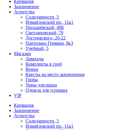
Кремация
Захоронение
Агентства
Солидарности, 5
Измайловский пр., 11к1
Пискарёвский, 49Б
Светлановский, 79
Достоевского, 20-22
Партизана Германа, 8к3
Учебный, 5
Магазин
Лампады
Комплекты в гроб
Венки
Кресты на место захоронения
Гробы
Урны для праха
Одежда для усопших
VIP
Кремация
Захоронение
Агентства
Солидарности, 5
Измайловский пр., 11к1