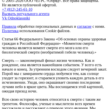
© 2005–2026 ООО «ЕГРС «Обряд». Все права защищены.
Не является публичной офертой.
+7 (812) 245-61-10
Вызвать ритуального агента
Vk
Odnoklassniki
Правила
обработки персональных данных и
согласие
с ними.
Политика
использования Cookie файлов.
Статья 66 Федерального Закона «Об основах охраны здоровья
граждан в Российской Федерации»
«Моментом смерти
человека является момент смерти его мозга или его
биологической смерти (необратимой гибели человека).»
Смерть — закономерный финал жизни человека. Как и
рождение, она является важнейшим событием. У всего есть
начало и конец. За утренним восходом следует вечерний закат.
Порой мы с замиранием сердца любуемся тем, как солнце
уходит за горизонт, и стараемся уловить каждую деталь в его
исчезновении. Уходя, оно окрашивает своими последними
лучами небо в яркие цвета. Мы восхищаемся этой картиной,
ожидая приход ночи.
Всю свою историю человек относится к смерти с таким же
трепетом. Философы, ученые и мыслители всех времен
рассуждали и рассуждают о природе этого явления. Мы