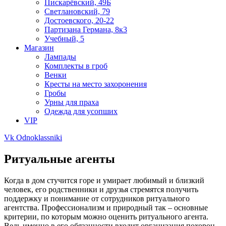
Пискарёвский, 49Б
Светлановский, 79
Достоевского, 20-22
Партизана Германа, 8к3
Учебный, 5
Магазин
Лампады
Комплекты в гроб
Венки
Кресты на место захоронения
Гробы
Урны для праха
Одежда для усопших
VIP
Vk
Odnoklassniki
Ритуальные агенты
Когда в дом стучится горе и умирает любимый и близкий
человек, его родственники и друзья стремятся получить
поддержку и понимание от сотрудников ритуального
агентства. Профессионализм и природный так – основные
критерии, по которым можно оценить ритуального агента.
Ведь именно в его обязанности входит организация похорон,