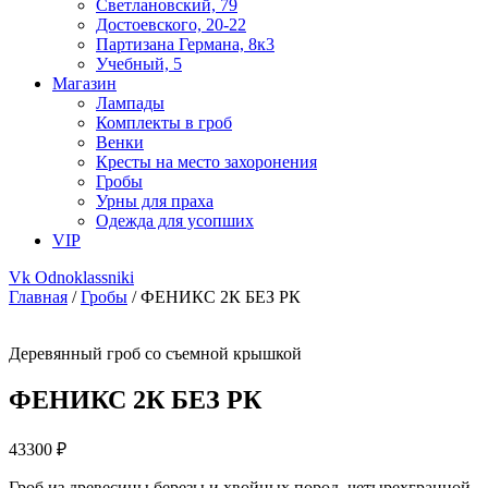
Светлановский, 79
Достоевского, 20-22
Партизана Германа, 8к3
Учебный, 5
Магазин
Лампады
Комплекты в гроб
Венки
Кресты на место захоронения
Гробы
Урны для праха
Одежда для усопших
VIP
Vk
Odnoklassniki
Главная
/
Гробы
/ ФЕНИКС 2К БЕЗ РК
Деревянный гроб со съемной крышкой
ФЕНИКС 2К БЕЗ РК
43300
₽
Гроб из древесины березы и хвойных пород, четырехгранной