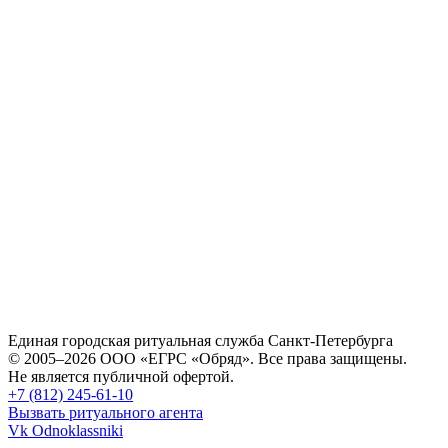
несколько
–
вариаций.
19490 ₽
Опции
можно
выбрать
на
странице
товара.
Единая городская ритуальная служба Санкт-Петербурга
© 2005–2026 ООО «ЕГРС «Обряд». Все права защищены.
Не является публичной офертой.
+7 (812) 245-61-10
Вызвать ритуального агента
Vk
Odnoklassniki