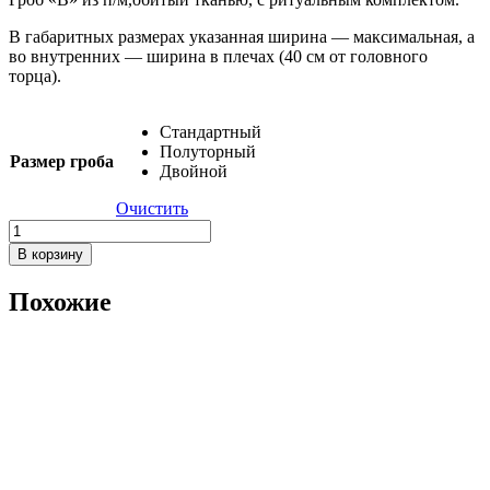
–
В габаритных размерах указанная ширина — максимальная, а
17150 ₽
во внутренних — ширина в плечах (40 см от головного
торца).
Стандартный
Полуторный
Размер гроба
Двойной
Очистить
Количество
товара
В корзину
141Г
без
Похожие
рк