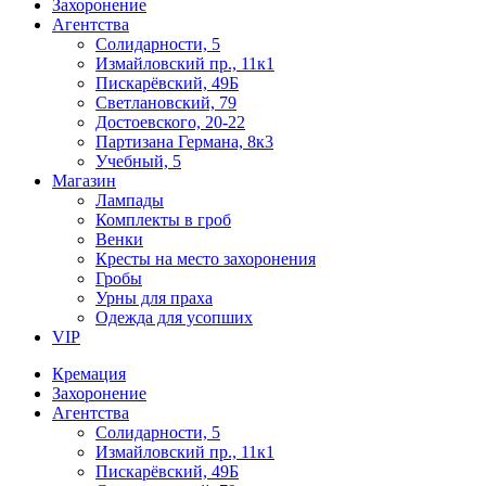
Захоронение
Агентства
Солидарности, 5
Измайловский пр., 11к1
Пискарёвский, 49Б
Светлановский, 79
Достоевского, 20-22
Партизана Германа, 8к3
Учебный, 5
Магазин
Лампады
Комплекты в гроб
Венки
Кресты на место захоронения
Гробы
Урны для праха
Одежда для усопших
VIP
Кремация
Захоронение
Агентства
Солидарности, 5
Измайловский пр., 11к1
Пискарёвский, 49Б