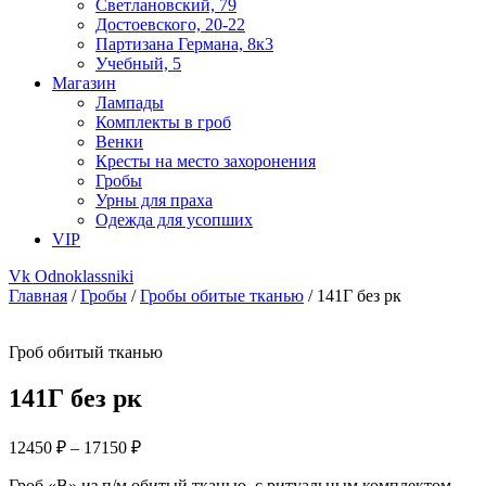
Светлановский, 79
Достоевского, 20-22
Партизана Германа, 8к3
Учебный, 5
Магазин
Лампады
Комплекты в гроб
Венки
Кресты на место захоронения
Гробы
Урны для праха
Одежда для усопших
VIP
Vk
Odnoklassniki
Главная
/
Гробы
/
Гробы обитые тканью
/ 141Г без рк
Гроб обитый тканью
141Г без рк
Диапазон
12450
₽
–
17150
₽
цен:
Гроб «В» из п/м,обитый тканью, с ритуальным комплектом.
12450 ₽