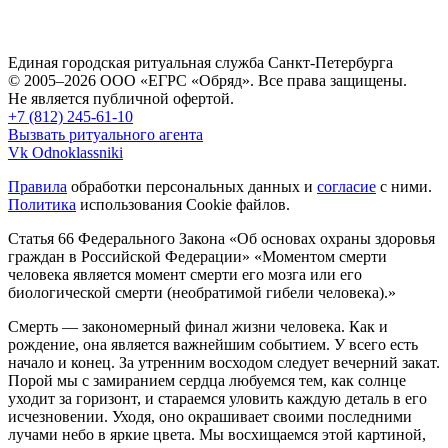
Единая городская ритуальная служба Санкт-Петербурга
© 2005–2026 ООО «ЕГРС «Обряд». Все права защищены.
Не является публичной офертой.
+7 (812) 245-61-10
Вызвать ритуального агента
Vk
Odnoklassniki
Правила
обработки персональных данных и
согласие
с ними.
Политика
использования Cookie файлов.
Статья 66 Федерального Закона «Об основах охраны здоровья
граждан в Российской Федерации»
«Моментом смерти
человека является момент смерти его мозга или его
биологической смерти (необратимой гибели человека).»
Смерть — закономерный финал жизни человека. Как и
рождение, она является важнейшим событием. У всего есть
начало и конец. За утренним восходом следует вечерний закат.
Порой мы с замиранием сердца любуемся тем, как солнце
уходит за горизонт, и стараемся уловить каждую деталь в его
исчезновении. Уходя, оно окрашивает своими последними
лучами небо в яркие цвета. Мы восхищаемся этой картиной,