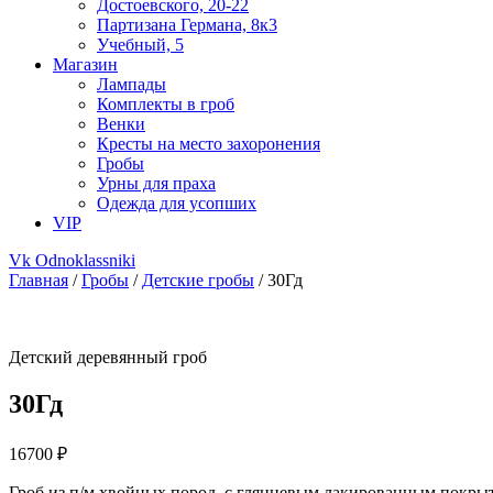
Достоевского, 20-22
Партизана Германа, 8к3
Учебный, 5
Магазин
Лампады
Комплекты в гроб
Венки
Кресты на место захоронения
Гробы
Урны для праха
Одежда для усопших
VIP
Vk
Odnoklassniki
Главная
/
Гробы
/
Детские гробы
/ 30Гд
Детский деревянный гроб
30Гд
16700
₽
Гроб из п/м хвойных пород, с глянцевым лакированным покрыти