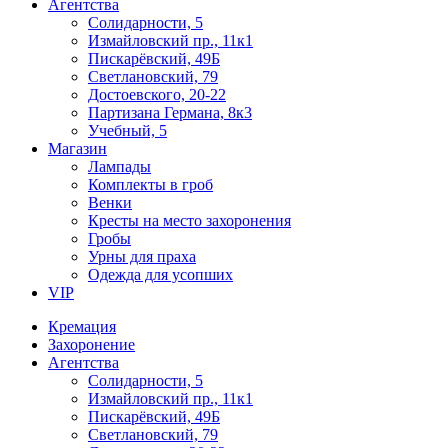
Агентства
Солидарности, 5
Измайловский пр., 11к1
Пискарёвский, 49Б
Светлановский, 79
Достоевского, 20-22
Партизана Германа, 8к3
Учебный, 5
Магазин
Лампады
Комплекты в гроб
Венки
Кресты на место захоронения
Гробы
Урны для праха
Одежда для усопших
VIP
Кремация
Захоронение
Агентства
Солидарности, 5
Измайловский пр., 11к1
Пискарёвский, 49Б
Светлановский, 79