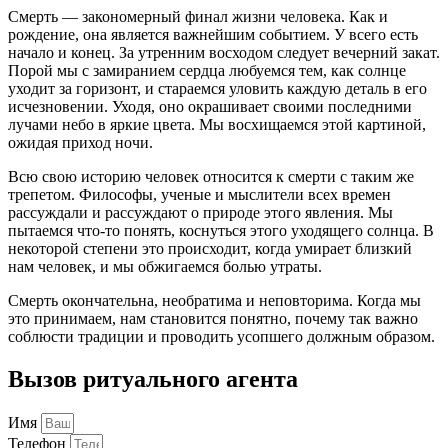
Смерть — закономерный финал жизни человека. Как и
рождение, она является важнейшим событием. У всего есть
начало и конец. За утренним восходом следует вечерний закат.
Порой мы с замиранием сердца любуемся тем, как солнце
уходит за горизонт, и стараемся уловить каждую деталь в его
исчезновении. Уходя, оно окрашивает своими последними
лучами небо в яркие цвета. Мы восхищаемся этой картиной,
ожидая приход ночи.
Всю свою историю человек относится к смерти с таким же
трепетом. Философы, ученые и мыслители всех времен
рассуждали и рассуждают о природе этого явления. Мы
пытаемся что-то понять, коснуться этого уходящего солнца. В
некоторой степени это происходит, когда умирает близкий
нам человек, и мы обжигаемся болью утраты.
Смерть окончательна, необратима и неповторима. Когда мы
это принимаем, нам становится понятно, почему так важно
соблюсти традиции и проводить усопшего должным образом.
Вызов ритуального агента
Имя
Телефон