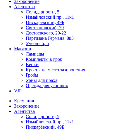
Захоронение
Агентства
Солидарности, 5
Измайловский пр., 11к1
Пискарёвский, 49Б
Светлановский, 79
Достоевского, 20-22
Партизана Германа, 8к3
Учебный, 5
Магазин
Лампады
Комплекты в гроб
Венки
Кресты на место захоронения
Гробы
Урны для праха
Одежда для усопших
VIP
Кремация
Захоронение
Агентства
Солидарности, 5
Измайловский пр., 11к1
Пискарёвский, 49Б