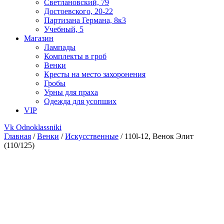
Светлановский, 79
Достоевского, 20-22
Партизана Германа, 8к3
Учебный, 5
Магазин
Лампады
Комплекты в гроб
Венки
Кресты на место захоронения
Гробы
Урны для праха
Одежда для усопших
VIP
Vk
Odnoklassniki
Главная
/
Венки
/
Искусственные
/ 110l-12, Венок Элит
(110/125)