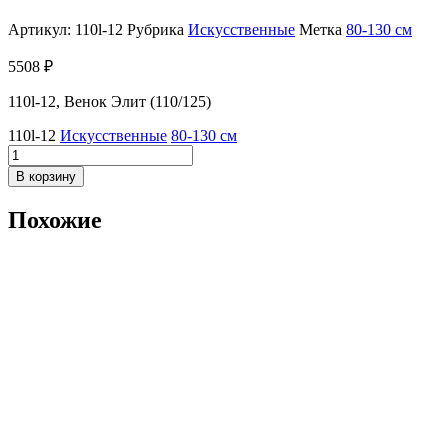
Артикул:
110l-12
Рубрика
Искусственные
Метка
80-130 см
5508
₽
110l-12, Венок Элит (110/125)
110l-12
Искусственные
80-130 см
Количество
товара
В корзину
110l-
12,
Похожие
Венок
Элит
(110/125)