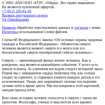
© 2005–2026 ООО «ЕГРС «Обряд». Все права защищены.
Не является публичной офертой.
+7 (812) 245-61-10
Вызвать ритуального агента
Vk
Odnoklassniki
Правила
обработки персональных данных и
согласие
с ними.
Политика
использования Cookie файлов.
Статья 66 Федерального Закона «Об основах охраны здоровья
граждан в Российской Федерации»
«Моментом смерти
человека является момент смерти его мозга или его
биологической смерти (необратимой гибели человека).»
Смерть — закономерный финал жизни человека. Как и
рождение, она является важнейшим событием. У всего есть
начало и конец. За утренним восходом следует вечерний закат.
Порой мы с замиранием сердца любуемся тем, как солнце
уходит за горизонт, и стараемся уловить каждую деталь в его
исчезновении. Уходя, оно окрашивает своими последними
лучами небо в яркие цвета. Мы восхищаемся этой картиной,
ожидая приход ночи.
Всю свою историю человек относится к смерти с таким же
трепетом. Философы, ученые и мыслители всех времен