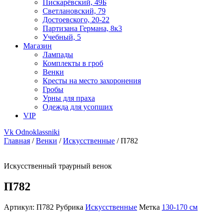
Пискарёвский, 49Б
Светлановский, 79
Достоевского, 20-22
Партизана Германа, 8к3
Учебный, 5
Магазин
Лампады
Комплекты в гроб
Венки
Кресты на место захоронения
Гробы
Урны для праха
Одежда для усопших
VIP
Vk
Odnoklassniki
Главная
/
Венки
/
Искусственные
/ П782
Искусственный траурный венок
П782
Артикул:
П782
Рубрика
Искусственные
Метка
130-170 см