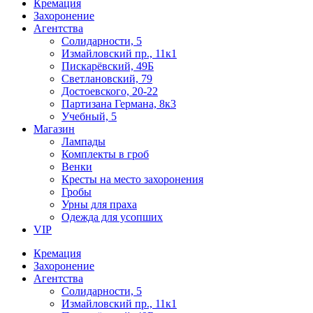
Кремация
Захоронение
Агентства
Солидарности, 5
Измайловский пр., 11к1
Пискарёвский, 49Б
Светлановский, 79
Достоевского, 20-22
Партизана Германа, 8к3
Учебный, 5
Магазин
Лампады
Комплекты в гроб
Венки
Кресты на место захоронения
Гробы
Урны для праха
Одежда для усопших
VIP
Кремация
Захоронение
Агентства
Солидарности, 5
Измайловский пр., 11к1