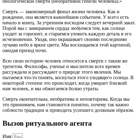
биологической смерти (необратимой гибели человека).»
Смерть — закономерный финал жизни человека. Как и
рождение, она является важнейшим событием. У всего есть
начало и конец. За утренним восходом следует вечерний закат.
Порой мы с замиранием сердца любуемся тем, как солнце
уходит за горизонт, и стараемся уловить каждую деталь в его
исчезновении. Уходя, оно окрашивает своими последними
лучами небо в яркие цвета. Мы восхищаемся этой картиной,
ожидая приход ночи.
Всю свою историю человек относится к смерти с таким же
трепетом. Философы, ученые и мыслители всех времен
рассуждали и рассуждают о природе этого явления. Мы
пытаемся что-то понять, коснуться этого уходящего солнца. В
некоторой степени это происходит, когда умирает близкий
нам человек, и мы обжигаемся болью утраты.
Смерть окончательна, необратима и неповторима. Когда мы
это принимаем, нам становится понятно, почему так важно
соблюсти традиции и проводить усопшего должным образом.
Вызов ритуального агента
Имя