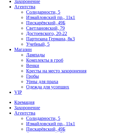
Захоронение
Агентства
Солидарности, 5
Измайловский пр., 11к1
Пискарёвский, 49Б
Светлановский, 79
Достоевского, 20-22
Партизана Германа, 8к3
Учебный, 5
Магазин
Лампады
Комплекты в гроб
Венки
Кресты на место захоронения
Гробы
Урны для праха
Одежда для усопших
VIP
Кремация
Захоронение
Агентства
Солидарности, 5
Измайловский пр., 11к1
Пискарёвский, 49Б