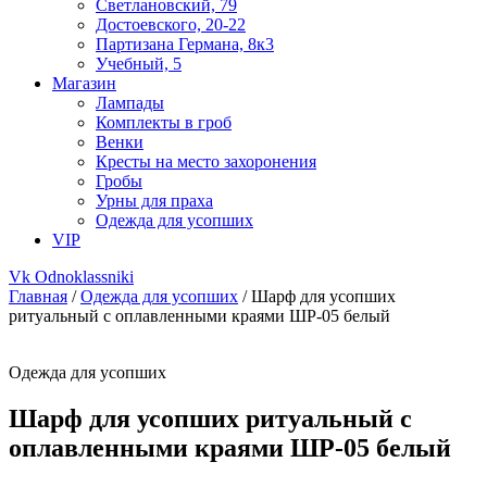
Светлановский, 79
Достоевского, 20-22
Партизана Германа, 8к3
Учебный, 5
Магазин
Лампады
Комплекты в гроб
Венки
Кресты на место захоронения
Гробы
Урны для праха
Одежда для усопших
VIP
Vk
Odnoklassniki
Главная
/
Одежда для усопших
/ Шарф для усопших
ритуальный с оплавленными краями ШР-05 белый
Одежда для усопших
Шарф для усопших ритуальный с
оплавленными краями ШР-05 белый