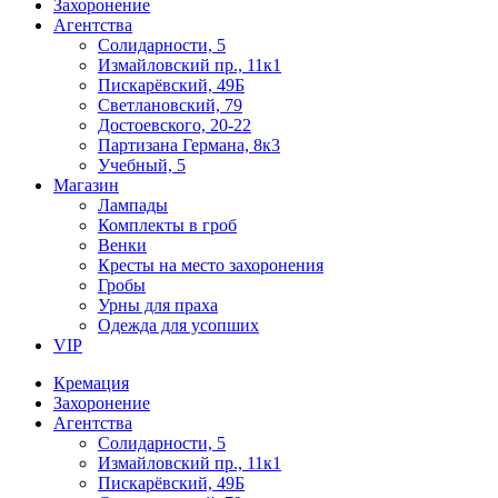
Захоронение
Агентства
Солидарности, 5
Измайловский пр., 11к1
Пискарёвский, 49Б
Светлановский, 79
Достоевского, 20-22
Партизана Германа, 8к3
Учебный, 5
Магазин
Лампады
Комплекты в гроб
Венки
Кресты на место захоронения
Гробы
Урны для праха
Одежда для усопших
VIP
Кремация
Захоронение
Агентства
Солидарности, 5
Измайловский пр., 11к1
Пискарёвский, 49Б