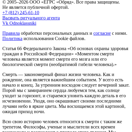
© 2005–2026 ООО «ЕГРС «Обряд». Все права защищены.
Не является публичной офертой.
+7 (812) 245-61-10
Вызвать ритуального агента
Vk
Odnoklassniki
Правила
обработки персональных данных и
согласие
с ними.
Политика
использования Cookie файлов.
Статья 66 Федерального Закона «Об основах охраны здоровья
граждан в Российской Федерации»
«Моментом смерти
человека является момент смерти его мозга или его
биологической смерти (необратимой гибели человека).»
Смерть — закономерный финал жизни человека. Как и
рождение, она является важнейшим событием. У всего есть
начало и конец. За утренним восходом следует вечерний закат.
Порой мы с замиранием сердца любуемся тем, как солнце
уходит за горизонт, и стараемся уловить каждую деталь в его
исчезновении. Уходя, оно окрашивает своими последними
лучами небо в яркие цвета. Мы восхищаемся этой картиной,
ожидая приход ночи.
Всю свою историю человек относится к смерти с таким же
трепетом. Философы, ученые и мыслители всех времен