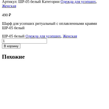
Артикул:
ШР-05 белый
Категории
Одежда для усопших
,
Женская
490
₽
Шарф для усопших ритуальный с оплавленными краями
ШР-05 белый
ШР-05 белый
Одежда для усопших
,
Женская
Количество
товара
В корзину
Шарф
для
Похожие
усопших
ритуальный
с
оплавленными
краями
ШР-05
белый