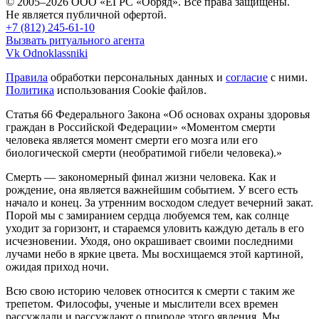
© 2005–2026 ООО «ЕГРС «Обряд». Все права защищены.
Не является публичной офертой.
+7 (812) 245-61-10
Вызвать ритуального агента
Vk
Odnoklassniki
Правила
обработки персональных данных и
согласие
с ними.
Политика
использования Cookie файлов.
Статья 66 Федерального Закона «Об основах охраны здоровья
граждан в Российской Федерации»
«Моментом смерти
человека является момент смерти его мозга или его
биологической смерти (необратимой гибели человека).»
Смерть — закономерный финал жизни человека. Как и
рождение, она является важнейшим событием. У всего есть
начало и конец. За утренним восходом следует вечерний закат.
Порой мы с замиранием сердца любуемся тем, как солнце
уходит за горизонт, и стараемся уловить каждую деталь в его
исчезновении. Уходя, оно окрашивает своими последними
лучами небо в яркие цвета. Мы восхищаемся этой картиной,
ожидая приход ночи.
Всю свою историю человек относится к смерти с таким же
трепетом. Философы, ученые и мыслители всех времен
рассуждали и рассуждают о природе этого явления. Мы