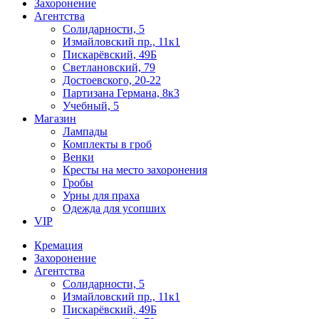
Захоронение
Агентства
Солидарности, 5
Измайловский пр., 11к1
Пискарёвский, 49Б
Светлановский, 79
Достоевского, 20-22
Партизана Германа, 8к3
Учебный, 5
Магазин
Лампады
Комплекты в гроб
Венки
Кресты на место захоронения
Гробы
Урны для праха
Одежда для усопших
VIP
Кремация
Захоронение
Агентства
Солидарности, 5
Измайловский пр., 11к1
Пискарёвский, 49Б