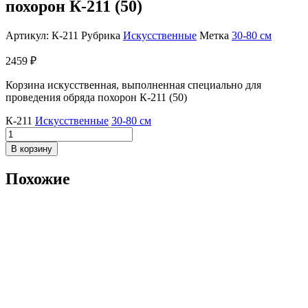
похорон К-211 (50)
Артикул:
К-211
Рубрика
Искусственные
Метка
30-80 см
2459
₽
Корзина искусственная, выполненная специально для
проведения обряда похорон К-211 (50)
К-211
Искусственные
30-80 см
Количество
товара
В корзину
Корзина
искусственная,
Похожие
выполненная
специально
для
проведения
обряда
похорон
К-211
(50)