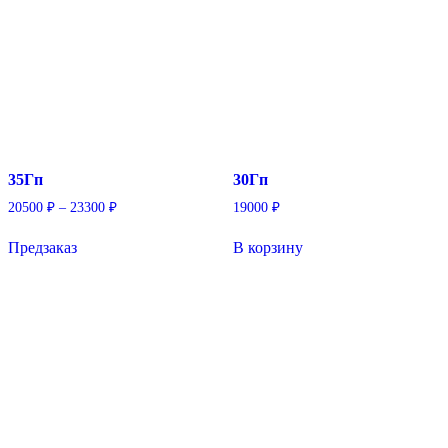
35Гп
30Гп
Диапазон
20500
₽
–
23300
₽
19000
₽
цен:
Этот
20500 ₽
Предзаказ
В корзину
товар
–
имеет
23300 ₽
несколько
вариаций.
Опции
можно
выбрать
на
странице
товара.