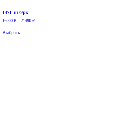
147Г-ш б/рк
Диапазон
16000
₽
–
21490
₽
цен:
Этот
16000 ₽
Выбрать
товар
–
имеет
21490 ₽
несколько
вариаций.
Опции
можно
выбрать
на
странице
товара.