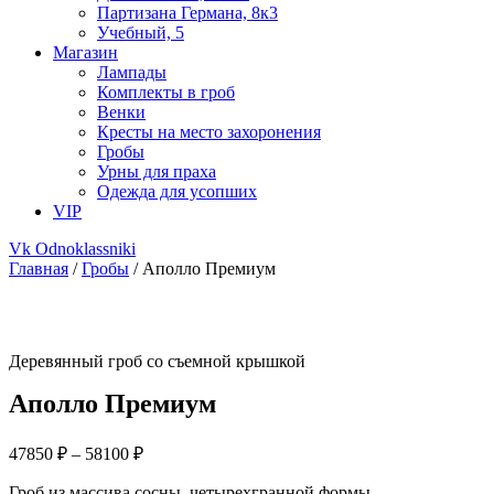
Партизана Германа, 8к3
Учебный, 5
Магазин
Лампады
Комплекты в гроб
Венки
Кресты на место захоронения
Гробы
Урны для праха
Одежда для усопших
VIP
Vk
Odnoklassniki
Главная
/
Гробы
/ Аполло Премиум
Деревянный гроб со съемной крышкой
Аполло Премиум
Диапазон
47850
₽
–
58100
₽
цен:
Гроб из массива сосны, четырехгранной формы,
47850 ₽