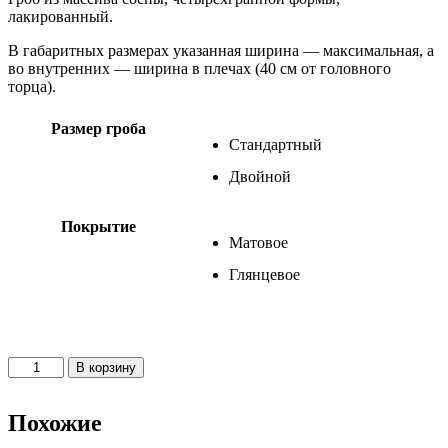
лакированный.
–
58100 ₽
В габаритных размерах указанная ширина — максимальная, а
во внутренних — ширина в плечах (40 см от головного
торца).
Размер гроба
Стандартный
Двойной
Покрытие
Матовое
Глянцевое
Количество
В корзину
товара
Аполло
Премиум
Похожие