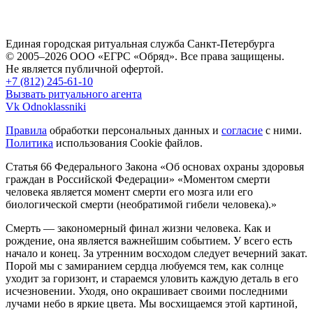
Единая городская ритуальная служба Санкт-Петербурга
© 2005–2026 ООО «ЕГРС «Обряд». Все права защищены.
Не является публичной офертой.
+7 (812) 245-61-10
Вызвать ритуального агента
Vk
Odnoklassniki
Правила
обработки персональных данных и
согласие
с ними.
Политика
использования Cookie файлов.
Статья 66 Федерального Закона «Об основах охраны здоровья
граждан в Российской Федерации»
«Моментом смерти
человека является момент смерти его мозга или его
биологической смерти (необратимой гибели человека).»
Смерть — закономерный финал жизни человека. Как и
рождение, она является важнейшим событием. У всего есть
начало и конец. За утренним восходом следует вечерний закат.
Порой мы с замиранием сердца любуемся тем, как солнце
уходит за горизонт, и стараемся уловить каждую деталь в его
исчезновении. Уходя, оно окрашивает своими последними
лучами небо в яркие цвета. Мы восхищаемся этой картиной,