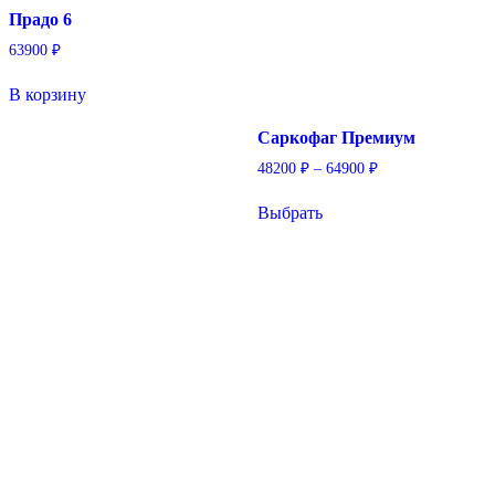
Прадо 6
63900
₽
В корзину
Саркофаг Премиум
Диапазон
48200
₽
–
64900
₽
цен:
Этот
48200 ₽
Выбрать
товар
–
имеет
64900 ₽
несколько
вариаций.
Опции
можно
выбрать
на
странице
товара.