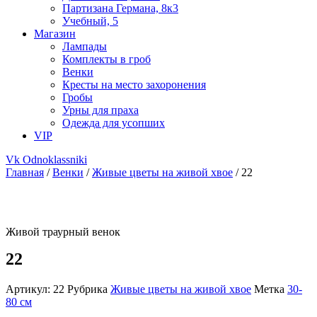
Партизана Германа, 8к3
Учебный, 5
Магазин
Лампады
Комплекты в гроб
Венки
Кресты на место захоронения
Гробы
Урны для праха
Одежда для усопших
VIP
Vk
Odnoklassniki
Главная
/
Венки
/
Живые цветы на живой хвое
/ 22
Живой траурный венок
22
Артикул:
22
Рубрика
Живые цветы на живой хвое
Метка
30-
80 см