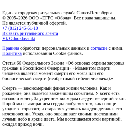
Единая городская ритуальная служба Санкт-Петербурга
© 2005–2026 ООО «ЕГРС «Обряд». Все права защищены.
Не является публичной офертой.
+7 (812) 245-61-10
Вызвать ритуального агента
Vk
Odnoklassniki
Правила
обработки персональных данных и
согласие
с ними.
Политика
использования Cookie файлов.
Статья 66 Федерального Закона «Об основах охраны здоровья
граждан в Российской Федерации»
«Моментом смерти
человека является момент смерти его мозга или его
биологической смерти (необратимой гибели человека).»
Смерть — закономерный финал жизни человека. Как и
рождение, она является важнейшим событием. У всего есть
начало и конец. За утренним восходом следует вечерний закат.
Порой мы с замиранием сердца любуемся тем, как солнце
уходит за горизонт, и стараемся уловить каждую деталь в его
исчезновении. Уходя, оно окрашивает своими последними
лучами небо в яркие цвета. Мы восхищаемся этой картиной,
ожидая приход ночи.