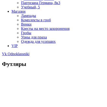
Партизана Германа, 8к3
Учебный, 5
Магазин
Лампады
Комплекты в гроб
Венки
Кресты на место захоронения
Гробы
Урны для праха
Одежда для усопших
VIP
Vk
Odnoklassniki
Футляры