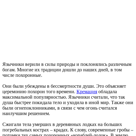
Язычники верили в силы природы и поклонялись различным
богам. Многие их традиции дошли до наших дней, в том
числе похоронные.
Они были убеждены в бессмертности души. Это объясняет
церемонию похорон того времени.
Кремация
обладала
максимальной популярностью. Язычники считали, что так
душа быстрее покидала тело и уходила в иной мир. Также они
были огнепоклонниками, в связи с чем огонь считался
наилучшим решением.
Сжигали тела умерших в деревянных лодках на больших
погребальных кострах – крадах. К слову, современные гробы –
потомки тех самых похоронных «кораблей-лодок». В землю