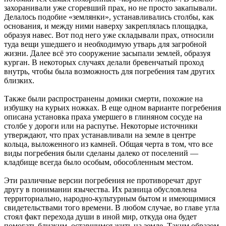
захоранивали уже сгоревший прах, но не просто закапывали.
Делалось подобие «землянки», устанавливались столбы, как
основания, и между ними наверху закреплялась площадка,
образуя навес. Вот под него уже складывали прах, относили
туда вещи ушедшего и необходимую утварь для загробной
жизни. Далее всё это сооружение засыпали землей, образуя
курган. В некоторых случаях делали бревенчатый проход
внутрь, чтобы была возможность для погребения там других
близких.
Также были распространены домики смерти, похожие на
избушку на курьих ножках. В еще одном варианте погребения
описана установка праха умершего в глиняном сосуде на
столбе у дороги или на распутье. Некоторые источники
утверждают, что прах устанавливали на земле в центре
кольца, выложенного из камней. Общая черта в том, что все
виды погребения были сделаны далеко от поселений —
кладбище всегда было особым, обособленным местом.
Эти различные версии погребения не противоречат друг
другу в понимании язычества. Их разница обусловлена
территориально, народно-культурным бытом и имеющимися
свидетельствами того времени. В любом случае, во главе угла
стоял факт перехода души в иной мир, откуда она будет
помогать близким, оставшимся жить на земле. Таким образом,