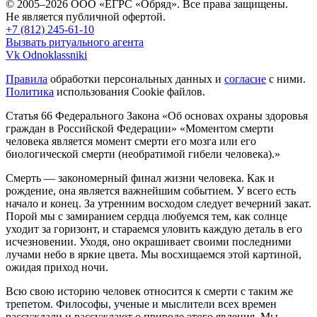
© 2005–2026 ООО «ЕГРС «Обряд». Все права защищены.
Не является публичной офертой.
+7 (812) 245-61-10
Вызвать ритуального агента
Vk
Odnoklassniki
Правила
обработки персональных данных и
согласие
с ними.
Политика
использования Cookie файлов.
Статья 66 Федерального Закона «Об основах охраны здоровья
граждан в Российской Федерации»
«Моментом смерти
человека является момент смерти его мозга или его
биологической смерти (необратимой гибели человека).»
Смерть — закономерный финал жизни человека. Как и
рождение, она является важнейшим событием. У всего есть
начало и конец. За утренним восходом следует вечерний закат.
Порой мы с замиранием сердца любуемся тем, как солнце
уходит за горизонт, и стараемся уловить каждую деталь в его
исчезновении. Уходя, оно окрашивает своими последними
лучами небо в яркие цвета. Мы восхищаемся этой картиной,
ожидая приход ночи.
Всю свою историю человек относится к смерти с таким же
трепетом. Философы, ученые и мыслители всех времен
рассуждали и рассуждают о природе этого явления. Мы