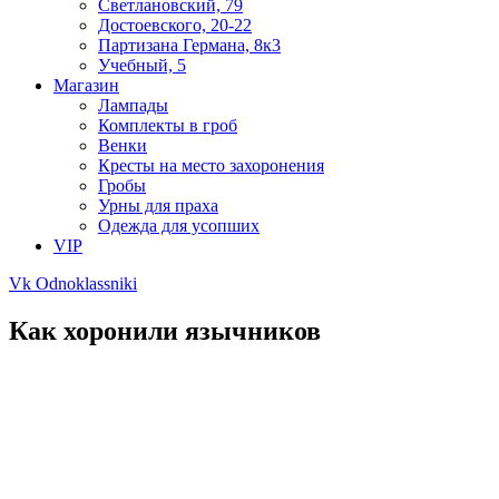
Светлановский, 79
Достоевского, 20-22
Партизана Германа, 8к3
Учебный, 5
Магазин
Лампады
Комплекты в гроб
Венки
Кресты на место захоронения
Гробы
Урны для праха
Одежда для усопших
VIP
Vk
Odnoklassniki
Как хоронили язычников