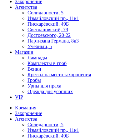
Захоронение
Агентства
Солидарности, 5
Измайловский пр., 11к1
Пискарёвский, 49Б
Светлановский, 79
Достоевского, 20-22
Партизана Германа, 8к3
Учебный, 5
Магазин
Лампады
Комплекты в гроб
Венки
Кресты на место захоронения
Гробы
Урны для праха
Одежда для усопших
VIP
Кремация
Захоронение
Агентства
Солидарности, 5
Измайловский пр., 11к1
Пискарёвский, 49Б