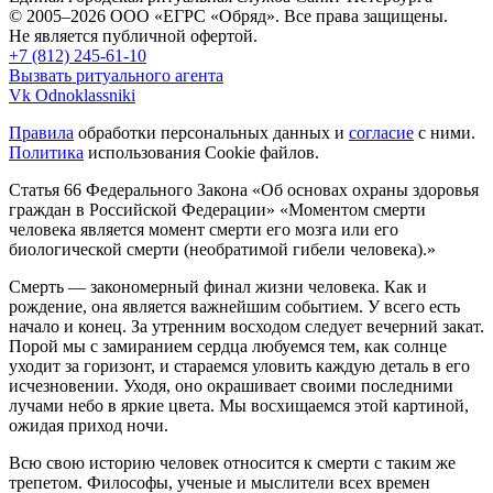
© 2005–2026 ООО «ЕГРС «Обряд». Все права защищены.
Не является публичной офертой.
+7 (812) 245-61-10
Вызвать ритуального агента
Vk
Odnoklassniki
Правила
обработки персональных данных и
согласие
с ними.
Политика
использования Cookie файлов.
Статья 66 Федерального Закона «Об основах охраны здоровья
граждан в Российской Федерации»
«Моментом смерти
человека является момент смерти его мозга или его
биологической смерти (необратимой гибели человека).»
Смерть — закономерный финал жизни человека. Как и
рождение, она является важнейшим событием. У всего есть
начало и конец. За утренним восходом следует вечерний закат.
Порой мы с замиранием сердца любуемся тем, как солнце
уходит за горизонт, и стараемся уловить каждую деталь в его
исчезновении. Уходя, оно окрашивает своими последними
лучами небо в яркие цвета. Мы восхищаемся этой картиной,
ожидая приход ночи.
Всю свою историю человек относится к смерти с таким же
трепетом. Философы, ученые и мыслители всех времен