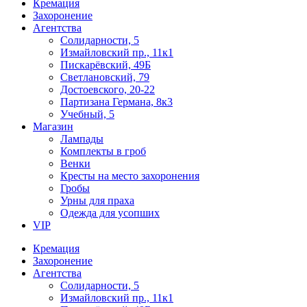
Кремация
Захоронение
Агентства
Солидарности, 5
Измайловский пр., 11к1
Пискарёвский, 49Б
Светлановский, 79
Достоевского, 20-22
Партизана Германа, 8к3
Учебный, 5
Магазин
Лампады
Комплекты в гроб
Венки
Кресты на место захоронения
Гробы
Урны для праха
Одежда для усопших
VIP
Кремация
Захоронение
Агентства
Солидарности, 5
Измайловский пр., 11к1