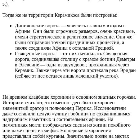
э.).
Тогда же на территории Керамикоса были построены:
Дипилонские ворота — являлись главным входом в
Афины. Они были огромных размеров, очень красивые,
имели стратегическое и религиозное значение. Они же
были отправной точкой праздничных процессий, а
также соединяли Афины с остальной Грецией.
Священные ворота — от них начиналась Священная
дорога, соединявшая столицу с храмом богини Деметры
в Элевсине — одна из двух дорог, проходившая через
Керамик. Также через эти ворота протекала река Эридан
(сейчас от нее остался лишь маленький участок).
На древнем кладбище хоронили в основном знатных горожан.
Историки считают, что именно здесь был похоронен
знаменитый оратор и полководец Перикл. Исследователи
даже составили целую «улицу гробниц» по сохранившимся
надгробиям известных и состоятельных афинян. На
памятниках могли изображаться сцены из жизни покойного
или даже сцены из мифов. Но первые захоронения
представляли собой курганы. Значительно позже на местах