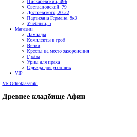
Пискарёвский, 49Б
Светлановский, 79
Достоевского, 20-22
Партизана Германа, 8к3
Учебный, 5
Магазин
Лампады
Комплекты в гроб
Венки
Кресты на место захоронения
Гробы
Урны для праха
Одежда для усопших
VIP
Vk
Odnoklassniki
Древнее кладбище Афин