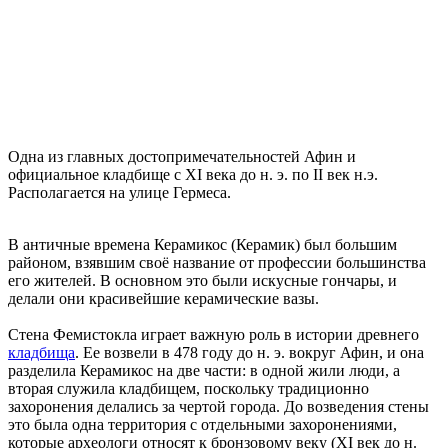
Одна из главных достопримечательностей Афин и
официальное кладбище с XI века до н. э. по II век н.э.
Располагается на улице Гермеса.
В античные времена Керамикос (Керамик) был большим
районом, взявшим своё название от профессии большинства
его жителей. В основном это были искусные гончары, и
делали они красивейшие керамические вазы.
Стена Фемистокла играет важную роль в истории древнего
кладбища
. Ее возвели в 478 году до н. э. вокруг Афин, и она
разделила Керамикос на две части: в одной жили люди, а
вторая служила кладбищем, поскольку традиционно
захоронения делались за чертой города. До возведения стены
это была одна территория с отдельными захоронениями,
которые археологи относят к бронзовому веку (XI век до н.